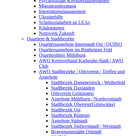
Psychosoziale Krebsberatungsstellen
Migrationsberatung
Integrationsmanagement
Ukrainehilfe
Schulsozialarbeit an LEAs
Kitalotsinnen
Netzwerk Zukunft
Quartiere & Stadtbezirke
Quartiersangebote Innenstadt Ost | QUINO
Quartiersangebote im Rintheimer Feld
Quartiersbüro Mühlburg
AWO Kreisverband Karlsruhe-Stadt | AWO
Club
AWO Stadtbezirke / Ortsverein | Treffen und
Angebote
Stadtbezirk Dammerstock / Weiherfeld
Stadtbezirk Daxlanden
Ortsverein Grötzingen
Angebote Mühlburg / Nordweststadt
Stadtbezirk Oberreut/Grünwinkel
Stadtbezirk Ost
Stadtbezirk Rüppurr
Angebote Südstadt
Stadtbezirk Südweststadt / Weststadt
Begegnungsstätte Oststadt