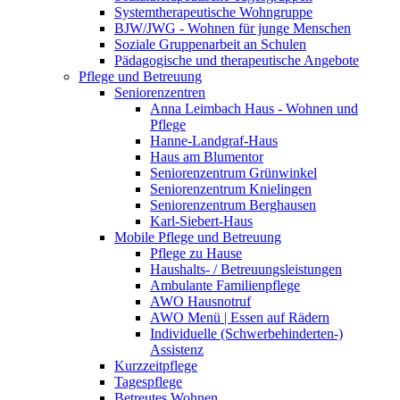
Systemtherapeutische Wohngruppe
BJW/JWG - Wohnen für junge Menschen
Soziale Gruppenarbeit an Schulen
Pädagogische und therapeutische Angebote
Pflege und Betreuung
Seniorenzentren
Anna Leimbach Haus - Wohnen und
Pflege
Hanne-Landgraf-Haus
Haus am Blumentor
Seniorenzentrum Grünwinkel
Seniorenzentrum Knielingen
Seniorenzentrum Berghausen
Karl-Siebert-Haus
Mobile Pflege und Betreuung
Pflege zu Hause
Haushalts- / Betreuungsleistungen
Ambulante Familienpflege
AWO Hausnotruf
AWO Menü | Essen auf Rädern
Individuelle (Schwerbehinderten-)
Assistenz
Kurzzeitpflege
Tagespflege
Betreutes Wohnen