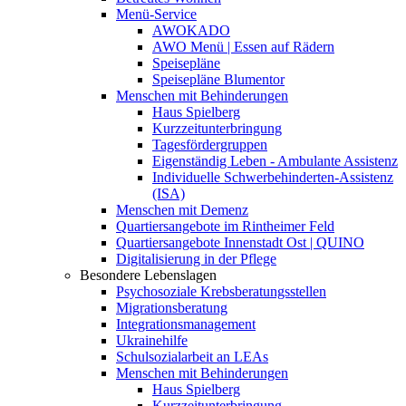
Menü-Service
AWOKADO
AWO Menü | Essen auf Rädern
Speisepläne
Speisepläne Blumentor
Menschen mit Behinderungen
Haus Spielberg
Kurzzeitunterbringung
Tagesfördergruppen
Eigenständig Leben - Ambulante Assistenz
Individuelle Schwerbehinderten-Assistenz
(ISA)
Menschen mit Demenz
Quartiersangebote im Rintheimer Feld
Quartiersangebote Innenstadt Ost | QUINO
Digitalisierung in der Pflege
Besondere Lebenslagen
Psychosoziale Krebsberatungsstellen
Migrationsberatung
Integrationsmanagement
Ukrainehilfe
Schulsozialarbeit an LEAs
Menschen mit Behinderungen
Haus Spielberg
Kurzzeitunterbringung