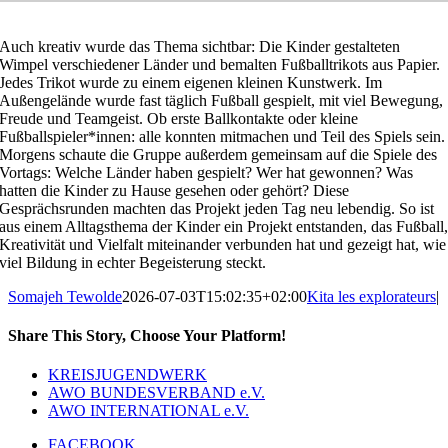
Auch kreativ wurde das Thema sichtbar: Die Kinder gestalteten
Wimpel verschiedener Länder und bemalten Fußballtrikots aus Papier.
Jedes Trikot wurde zu einem eigenen kleinen Kunstwerk. Im
Außengelände wurde fast täglich Fußball gespielt, mit viel Bewegung,
Freude und Teamgeist. Ob erste Ballkontakte oder kleine
Fußballspieler*innen: alle konnten mitmachen und Teil des Spiels sein.
Morgens schaute die Gruppe außerdem gemeinsam auf die Spiele des
Vortags: Welche Länder haben gespielt? Wer hat gewonnen? Was
hatten die Kinder zu Hause gesehen oder gehört? Diese
Gesprächsrunden machten das Projekt jeden Tag neu lebendig. So ist
aus einem Alltagsthema der Kinder ein Projekt entstanden, das Fußball
Kreativität und Vielfalt miteinander verbunden hat und gezeigt hat, wie
viel Bildung in echter Begeisterung steckt.
Somajeh Tewolde
2026-07-03T15:02:35+02:00
Kita les explorateurs
|
Share This Story, Choose Your Platform!
Facebook
Reddit
LinkedIn
Pinterest
E-
KREISJUGENDWERK
Mail
AWO BUNDESVERBAND e.V.
AWO INTERNATIONAL e.V.
FACEBOOK