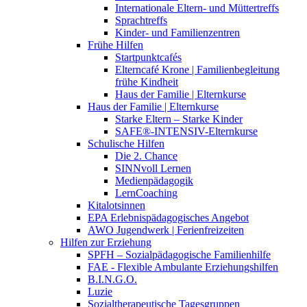
Internationale Eltern- und Müttertreffs
Sprachtreffs
Kinder- und Familienzentren
Frühe Hilfen
Startpunktcafés
Elterncafé Krone | Familienbegleitung
frühe Kindheit
Haus der Familie | Elternkurse
Haus der Familie | Elternkurse
Starke Eltern – Starke Kinder
SAFE®-INTENSIV-Elternkurse
Schulische Hilfen
Die 2. Chance
SINNvoll Lernen
Medienpädagogik
LernCoaching
Kitalotsinnen
EPA Erlebnispädagogisches Angebot
AWO Jugendwerk | Ferienfreizeiten
Hilfen zur Erziehung
SPFH – Sozialpädagogische Familienhilfe
FAE - Flexible Ambulante Erziehungshilfen
B.I.N.G.O.
Luzie
Sozialtherapeutische Tagesgruppen