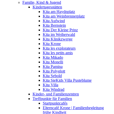
Familie, Kind & Jugend
Kindertagesstätten
Kita am Haydnplatz
Kita am Weinbrennerplatz
Kita Aufwind
Kita Bernstein
Kita Der Kleine Prinz
Kita im Weiherwald
Kita Klinikzwerge
Kita Krone
Kita les explorateurs
Kita les petits amis
Kita Mikado
Kita Monelli
Kita Pamina
Kita Polyglott
Kita Sebold
Kita SieKids Villa Pusteblume
Kita Villa
Kita Windrad
Kinder- und Familienzentren
Treffpunkte für Familien
Startpunktcafés
Elterncafé Krone | Familienbegleitung
frühe Kindheit