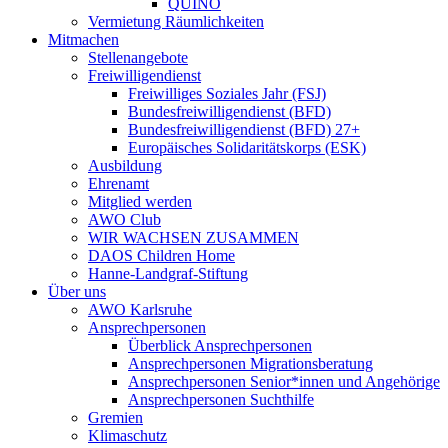
QUINO
Vermietung Räumlichkeiten
Mitmachen
Stellenangebote
Freiwilligendienst
Freiwilliges Soziales Jahr (FSJ)
Bundesfreiwilligendienst (BFD)
Bundesfreiwilligendienst (BFD) 27+
Europäisches Solidaritätskorps (ESK)
Ausbildung
Ehrenamt
Mitglied werden
AWO Club
WIR WACHSEN ZUSAMMEN
DAOS Children Home
Hanne-Landgraf-Stiftung
Über uns
AWO Karlsruhe
Ansprechpersonen
Überblick Ansprechpersonen
Ansprechpersonen Migrationsberatung
Ansprechpersonen Senior*innen und Angehörige
Ansprechpersonen Suchthilfe
Gremien
Klimaschutz