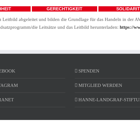
HHEIT
GERECHTIGKEIT
SOLIDARI
 Leitbild abgeleitet und bilden die Grundlage für das Handeln in der 
dsatzprogramm/die Leitsätze und das Leitbild herunterladen:
https://w
EBOOK
SPENDEN
TAGRAM
MITGLIED WERDEN
RANET
HANNE-LANDGRAF-STIFT