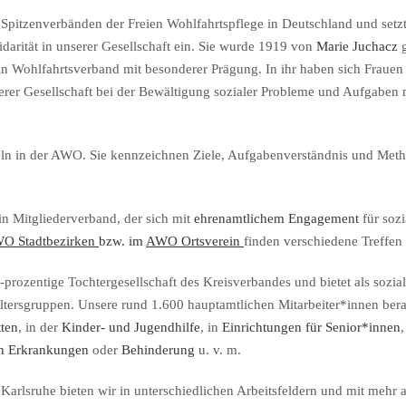
pitzenverbänden der Freien Wohlfahrtspflege in Deutschland und setzt 
lidarität in unserer Gesellschaft ein. Sie wurde 1919 von
Marie Juchacz
g
 ein Wohlfahrtsverband mit besonderer Prägung. In ihr haben sich Fraue
rer Gesellschaft bei der Bewältigung sozialer Probleme und Aufgaben
ln in der AWO. Sie kennzeichnen Ziele, Aufgabenverständnis und Met
ein Mitgliederverband, der sich mit
ehrenamtlichem Engagement
für sozi
O Stadtbezirken
bzw. im
AWO Ortsverein
finden verschiedene Treffen 
-prozentige Tochtergesellschaft des Kreisverbandes und bietet als sozi
ltersgruppen. Unsere rund 1.600 hauptamtlichen Mitarbeiter*innen bera
tten
, in der
Kinder- und Jugendhilfe
, in
Einrichtungen für Senior*innen
,
n Erkrankungen
oder
Behinderung
u. v. m.
 Karlsruhe bieten wir in unterschiedlichen Arbeitsfeldern und mit mehr 