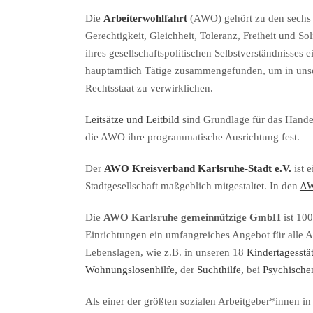
Die
Arbeiterwohlfahrt
(AWO) gehört zu den sechs S
Gerechtigkeit, Gleichheit, Toleranz, Freiheit und So
ihres gesellschaftspolitischen Selbstverständnisses
hauptamtlich Tätige zusammengefunden, um in unse
Rechtsstaat zu verwirklichen.
Leitsätze und Leitbild
sind Grundlage für das Hande
die AWO ihre programmatische Ausrichtung fest.
Der
AWO Kreisverband Karlsruhe-Stadt e.V.
ist 
Stadtgesellschaft maßgeblich mitgestaltet. In den
AW
Die
AWO Karlsruhe gemeinnützige GmbH
ist 100
Einrichtungen ein umfangreiches Angebot für alle A
Lebenslagen, wie z.B. in unseren 18
Kindertagesstä
Wohnungslosenhilfe,
der
Suchthilfe,
bei
Psychische
Als einer der größten sozialen Arbeitgeber*innen in