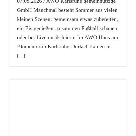
07.08.2026 / AWO Karlsruhe gemeinnützige
GmbH Manchmal besteht Sommer aus vielen
kleinen Szenen: gemeinsam etwas zubereiten,
ein Eis genießen, zusammen Fußball schauen
oder bei Livemusik feiern. Im AWO Haus am
Blumentor in Karlsruhe-Durlach kamen in
[...]
d