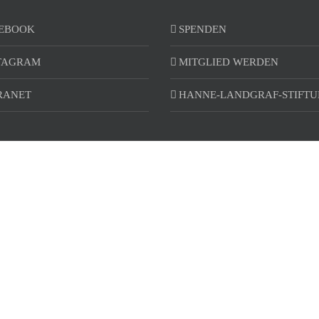
EBOOK
SPENDEN
TAGRAM
MITGLIED WERDEN
RANET
HANNE-LANDGRAF-STIFT