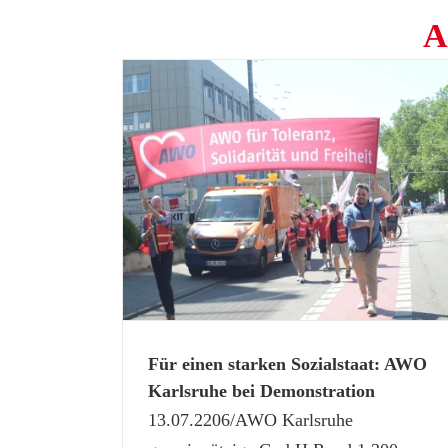
A
WO Karlsruhe bei
Wie ein Stift Mut macht: MAKS® in unser
Seniorenzentren
ruhe-Stadt e.V.
agesstätten
Aktuelles
Gesundheit und Pflege
ugendhilfeverbund
Für einen starken Sozialstaat: AWO
Karlsruhe bei Demonstration
13.07.2206/AWO Karlsruhe