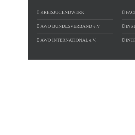
KREISJUGENDWERK
FAC
AWO BUNDESVERBAND e.V.
INS
AWO INTERNATIONAL e.V.
INT