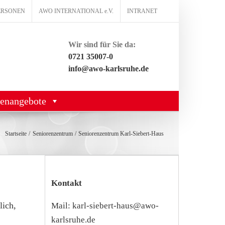
ERSONEN
AWO INTERNATIONAL e.V.
INTRANET
Wir sind für Sie da:
0721 35007-0
info@awo-karlsruhe.de
lenangebote
Startseite
Seniorenzentrum
Seniorenzentrum Karl-Siebert-Haus
Kontakt
ich,
Mail:
karl-siebert-haus@awo-
karlsruhe.de