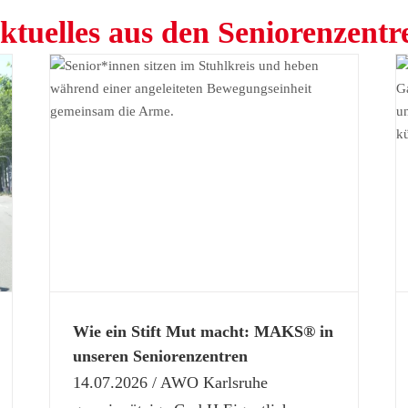
ktuelles aus den Seniorenzentr
Gut vorbereitet durch die heißen Tage: Hitzeschutz
en
in unseren Seniorenzentren
Aktuelles
Anna Leimbach Haus - Wohnen und Pflege
Gesundheit und Pflege
Wie ein Stift Mut macht: MAKS® in
unseren Seniorenzentren
14.07.2026 / AWO Karlsruhe