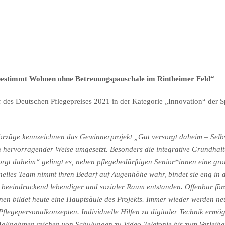
tbestimmt Wohnen ohne Betreuungspauschale im Rintheimer Feld“
er des Deutschen Pflegepreises 2021 in der Kategorie „Innovation“ der 
ese Vorzüge kennzeichnen das Gewinnerprojekt „Gut versorgt daheim – S
 hervorragender Weise umgesetzt. Besonders die integrative Grundhal
t daheim“ gelingt es, neben pflegebedürftigen Senior*innen eine gr
nelles Team nimmt ihren Bedarf auf Augenhöhe wahr, bindet sie eng in d
beeindruckend lebendiger und sozialer Raum entstanden. Offenbar förd
en bildet heute eine Hauptsäule des Projekts. Immer wieder werden n
en Pflegepersonalkonzepten. Individuelle Hilfen zu digitaler Technik e
 Maßnahmen reichen von Schulungen zu Video-Telefonie bis zum Verleih