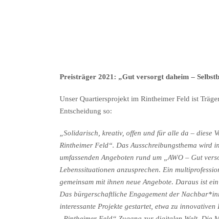
Preisträger 2021: „Gut versorgt daheim – Selbs
Unser Quartiersprojekt im Rintheimer Feld ist Träg
Entscheidung so:
„Solidarisch, kreativ, offen und für alle da – di
Rintheimer Feld“. Das Ausschreibungsthema wird in
umfassenden Angeboten rund um „AWO – Gut versorg
Lebenssituationen anzusprechen. Ein multiprofessio
gemeinsam mit ihnen neue Angebote. Daraus ist ein 
Das bürgerschaftliche Engagement der Nachbar*inn
interessante Projekte gestartet, etwa zu innovativ
„Rintheimer Feld“ Zugang zur digitalen Welt. Die