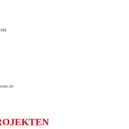
eld
sruhe.de
ROJEKTEN