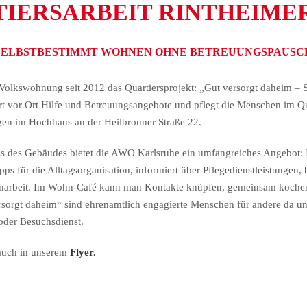
IERSARBEIT RINTHEIME
 SELBSTBESTIMMT WOHNEN OHNE BETREUUNGSPAUSCH
 Volkswohnung seit 2012 das Quartiersprojekt: „Gut versorgt daheim 
t vor Ort Hilfe und Betreuungsangebote und pflegt die Menschen im Qu
n im Hochhaus an der Heilbronner Straße 22.
s des Gebäudes bietet die AWO Karlsruhe ein umfangreiches Angebot: I
ps für die Alltagsorganisation, informiert über Pflegedienstleistungen
arbeit. Im Wohn-Café kann man Kontakte knüpfen, gemeinsam kochen
versorgt daheim“ sind ehrenamtlich engagierte Menschen für andere da 
oder Besuchsdienst.
auch in unserem
Flyer.