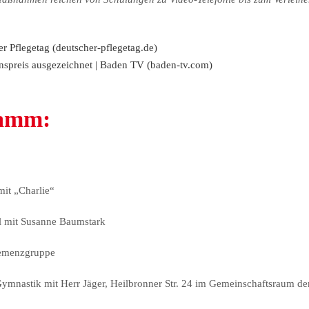
r Pflegetag (deutscher-pflegetag.de)
spreis ausgezeichnet | Baden TV (baden-tv.com)
ramm:
it „Charlie“
l mit Susanne Baumstark
Demenzgruppe
mnastik mit Herr Jäger, Heilbronner Str. 24 im Gemeinschaftsraum d