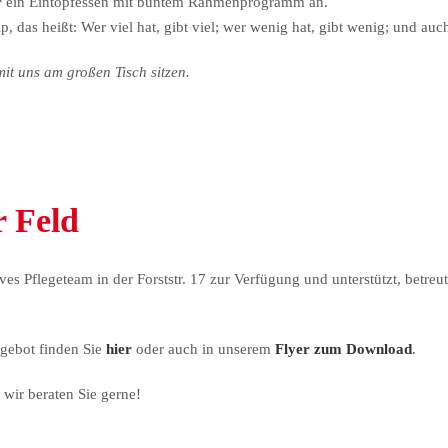
r
ein Eintopfessen mit buntem Rahmenprogramm an.
ip, das heißt: Wer viel hat, gibt viel; wer wenig hat, gibt wenig; und a
it uns am großen Tisch sitzen.
r Feld
ves Pflegeteam in der Forststr. 17 zur Verfügung und unterstützt, betreu
gebot finden Sie
hier
oder auch in unserem
Flyer zum Download
.
 wir beraten Sie gerne!