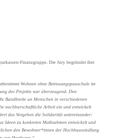
Sparkassen-Finanzgruppe. Die Jury begründet ihre
elbstbestimmt Wohnen ohne Betreuungspauschale im
tung des Projekts war überzeugend. Den
oße Bandbreite an Menschen in verschiedenen
ie nachbarschaftliche Arbeit ein und entwickelt
ert das Vorgehen die Solidarität untereinander:
eue Ideen zu konkreten Maßnahmen entwickelt und
rmöglichen den Bewohner*innen der Hochhaussiedlung
en von Hardware.“