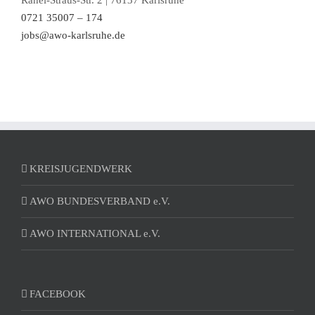
0721 35007 – 174
jobs@awo-karlsruhe.de
KREISJUGENDWERK
AWO BUNDESVERBAND e.V.
AWO INTERNATIONAL e.V.
FACEBOOK