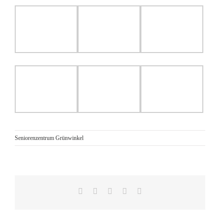
Seniorenzentrum Grünwinkel
Facebook
Reddit
LinkedIn
Pinterest
E-
Mail