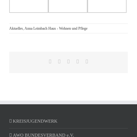
Aktuelles
,
Anna Leimbach Haus - Wohnen und Pflege
Facebook
Reddit
LinkedIn
Pinterest
E-
Mail
KREISJUGENDWERK
AWO BUNDESVERBAND e.V.