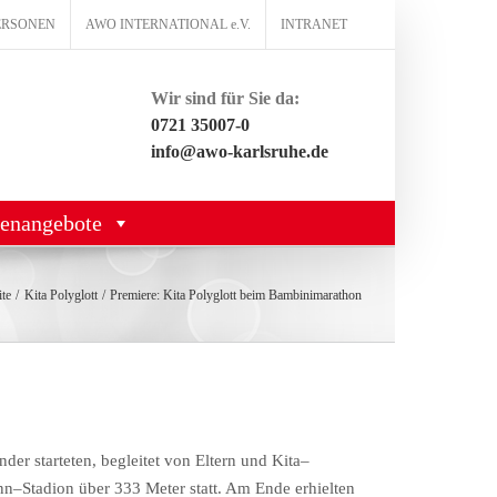
ERSONEN
AWO INTERNATIONAL e.V.
INTRANET
Wir sind für Sie da:
0721 35007-0
info@awo-karlsruhe.de
lenangebote
ite
Kita Polyglott
Premiere: Kita Polyglott beim Bambinimarathon
nder
starteten
,
begleitet
von
Eltern
und
Kita
–
nn
–
Stadion
über
333
Meter
statt
.
Am
Ende
erhielten