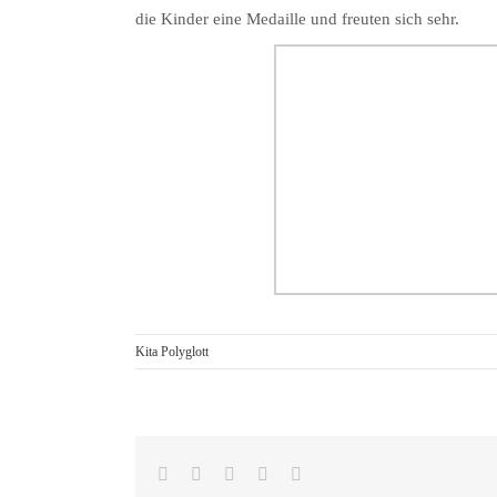
die
Kinder
eine
Medaille und freuten sich sehr
.
Kita Polyglott
Facebook
Reddit
LinkedIn
Pinterest
E-
Mail