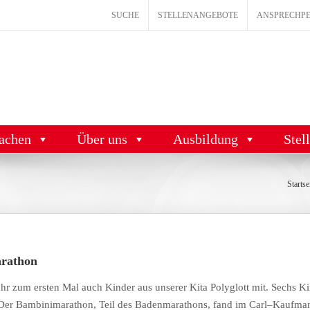
SUCHE
STELLENANGEBOTE
ANSPRECHP
achen
Über uns
Ausbildung
Stel
Startse
arathon
ahr zum ersten Mal auch Kinder aus unserer Kita Polyglott
mit
.
Sechs
Ki
Der
Bambinimarathon
,
Teil
des
Badenmarathons
,
fand
im
Carl
–
Kaufma