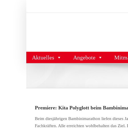
Zum
Inhalt
springen
Aktuelles
Angebote
Mitm
Premiere: Kita Polyglott beim Bambinim
Beim diesjährigen
Bambinimarathon
liefen dieses J
Fachkräften
.
Alle
erreichten
wohlbehalten
das
Ziel
.