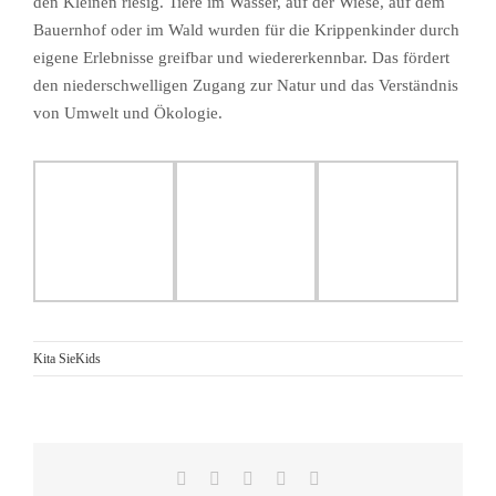
den Kleinen riesig. Tiere im Wasser, auf der Wiese, auf dem
Bauernhof oder im Wald wurden für die Krippenkinder durch
eigene Erlebnisse greifbar und wiedererkennbar. Das fördert
den niederschwelligen Zugang zur Natur und das Verständnis
von Umwelt und Ökologie.
Kita SieKids
Facebook
Reddit
LinkedIn
Pinterest
E-
Mail