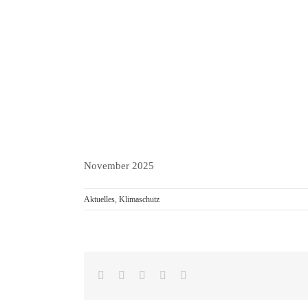
November 2025
Aktuelles
,
Klimaschutz
Facebook
Reddit
LinkedIn
Pinterest
E-
Mail