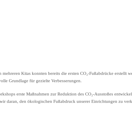
In mehreren Kitas konnten bereits die ersten CO₂-Fußabdrücke erstellt w
volle Grundlage für gezielte Verbesserungen.
rkshops erste Maßnahmen zur Reduktion des CO₂-Ausstoßes entwickelt.
n wir daran, den ökologischen Fußabdruck unserer Einrichtungen zu verk