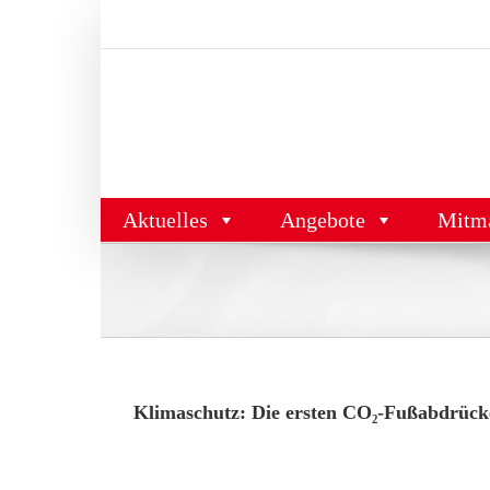
Zum
Inhalt
springen
Aktuelles
Angebote
Mitm
Klimaschutz: Die ersten CO₂-Fußabdrücke 