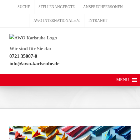
Zum
SUCHE
STELLENANGEBOTE
ANSPRECHPERSONEN
Inhalt
springen
AWO INTERNATIONAL e.V.
INTRANET
Wir sind für Sie da:
0721 35007-0
info@awo-karlsruhe.de
MENU