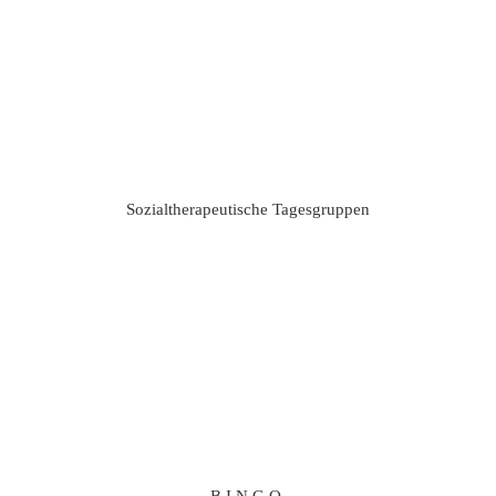
Sozialtherapeutische Tagesgruppen
B.I.N.G.O.