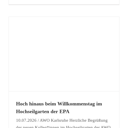
r
Hoch hinaus beim Willkommenstag im
Hochseilgarten der EPA
10.07.2026 / AWO Karlsruhe Herzliche Begrüßung
der neuen Kolleg*innen im Hochseilgarten der AWO