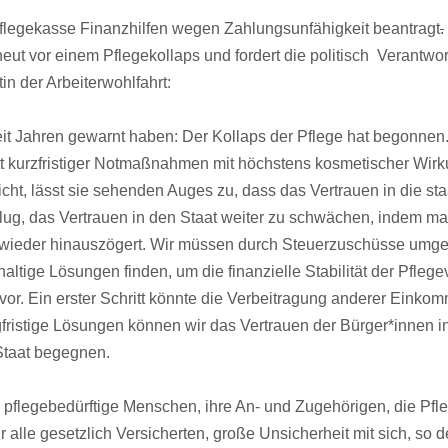
Pflegekasse Finanzhilfen wegen Zahlungsunfähigkeit beantragt
.
ut vor einem Pflegekollaps und fordert die politisch Verantwor
tin der Arbeiterwohlfahrt:
 seit Jahren gewarnt haben: Der Kollaps der Pflege hat begonnen
statt kurzfristiger Notmaßnahmen mit höchstens kosmetischer Wir
 nicht, lässt sie sehenden Auges zu, dass das Vertrauen in die 
nklug, das Vertrauen in den Staat weiter zu schwächen, indem man
ieder hinauszögert. Wir müssen durch Steuerzuschüsse umgeh
ltige Lösungen finden, um die finanzielle Stabilität der Pfleg
or. Ein erster Schritt könnte die Verbeitragung anderer Einkom
fristige Lösungen können wir das Vertrauen der Bürger*innen i
Staat begegnen.
e pflegebedürftige Menschen, ihre An- und Zugehörigen, die Pfl
 alle gesetzlich Versicherten, große Unsicherheit mit sich, so