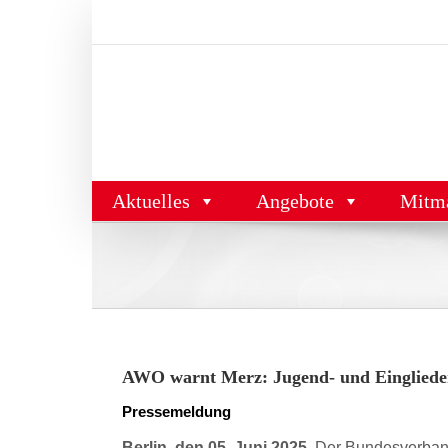
Zum
Inhalt
springen
Aktuelles
Angebote
Mitm
AWO warnt Merz: Jugend- und Eingliederu
Pressemeldung
Berlin, den 05. Juni 2025.
Der Bundesverband