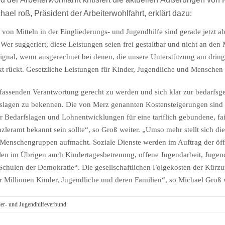
l roß, Präsident der Arbeiterwohlfahrt, erklärt dazu:
on Mitteln in der Eingliederungs- und Jugendhilfe sind gerade jetzt ab
Wer suggeriert, diese Leistungen seien frei gestaltbar und nicht an den
Signal, wenn ausgerechnet bei denen, die unsere Unterstützung am dring
t rückt. Gesetzliche Leistungen für Kinder, Jugendliche und Menschen
fassenden Verantwortung gerecht zu werden und sich klar zur bedarfsg
nslagen zu bekennen. Die von Merz genannten Kostensteigerungen sind
r Bedarfslagen und Lohnentwicklungen für eine tariflich gebundene, fair
eramt bekannt sein sollte“, so Groß weiter. „Umso mehr stellt sich die
 Menschengruppen aufmacht. Soziale Dienste werden im Auftrag der öff
len im Übrigen auch Kindertagesbetreuung, offene Jugendarbeit, Jugend
Schulen der Demokratie“. Die gesellschaftlichen Folgekosten der Kürzu
ür Millionen Kinder, Jugendliche und deren Familien“, so Michael Groß w
der- und Jugendhilfeverbund