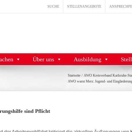
SUCHE
STELLENANGEBOTE
ANSPRECHP
achen
Über uns
Ausbildung
Stel
Startseite
AWO Kreisverband Karlsruhe-Stad
AWO warnt Merz: Jugend- und Eingliederungsh
ngshilfe sind Pflicht
 der Arbeiterwohlfahrt kritisiert die aktuellen Äußerungen v