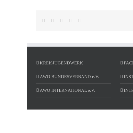
Facebook
Reddit
LinkedIn
Pinterest
E-
Mail
KREISJUGENDWERK
FAC
AWO BUNDESVERBAND e.V.
INS
AWO INTERNATIONAL e.V.
INT