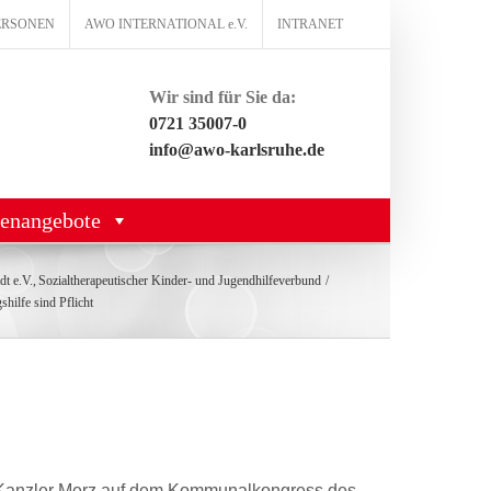
ERSONEN
AWO INTERNATIONAL e.V.
INTRANET
Wir sind für Sie da:
0721 35007-0
info@awo-karlsruhe.de
lenangebote
t e.V.
Sozialtherapeutischer Kinder- und Jugendhilfeverbund
ilfe sind Pflicht
on Kanzler Merz auf dem Kommunalkongress des