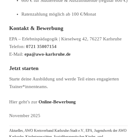
600 € für Studierende & Auszubildende (regulär 800 €)
Ratenzahlung möglich ab 100 €/Monat
Kontakt & Bewerbung
EPA – Erlebnispädagogik | Kieselweg 42, 76227 Karlsruhe
Telefon:
0721 35007154
E-Mail:
epa@awo-karlsruhe.de
Jetzt starten
Starte deine Ausbildung und werde Teil eines engagierten
Trainer*innenteams.
Hier geht’s zur
Online-Bewerbung
November 2025
Aktuelles
,
AWO Kreisverband Karlsruhe-Stadt e.V.
,
EPA
,
Jugendwerk der AWO
Karlsruhe
,
Kindertagesstätten
,
Sozialtherapeutischer Kinder- und