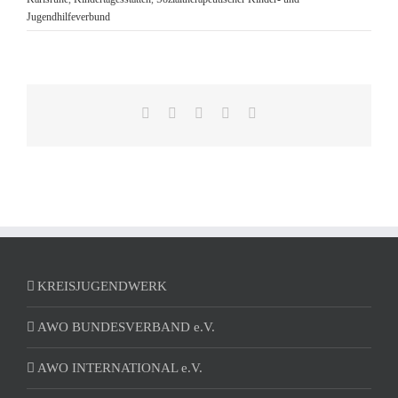
Jugendhilfeverbund
Facebook
Reddit
LinkedIn
Pinterest
E-
Mail
KREISJUGENDWERK
AWO BUNDESVERBAND e.V.
AWO INTERNATIONAL e.V.