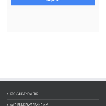
KREISJUGENDWERK
AWO BUNDESVERBAND e.V.