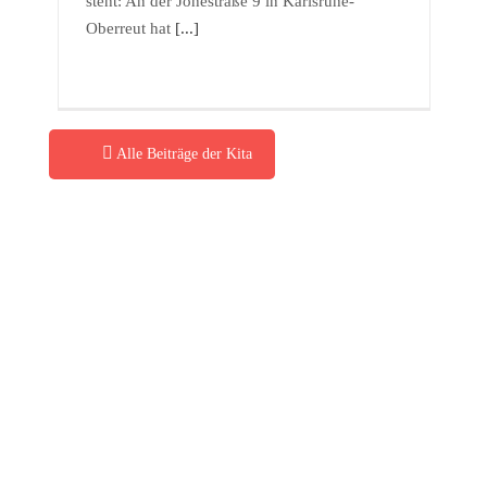
steht: An der Johestraße 9 in Karlsruhe-
Oberreut hat
[...]
Alle Beiträge der Kita