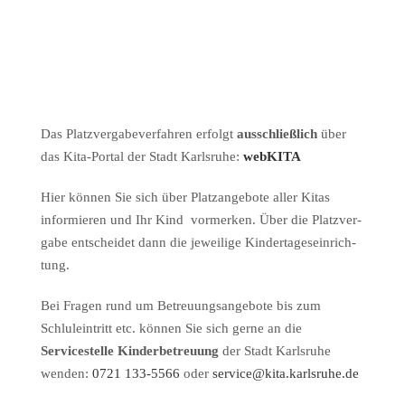
Das Platzvergabeverfahren erfolgt
ausschließlich
über
das Kita-Portal der Stadt Karlsruhe:
webKITA
Hier können Sie sich über Platzangebote aller Kitas
informieren und Ihr Kind vormerken. Über die Platz­ver­
gabe entschei­det dann die jeweilige Kinder­ta­ges­ein­rich­
tung.
Bei Fragen rund um Betreuungsangebote bis zum
Schluleintritt etc. können Sie sich gerne an die
Servicestelle Kinderbetreuung
der Stadt Karlsruhe
wenden:
0721 133-5566
oder
service@kita.karlsruhe.de